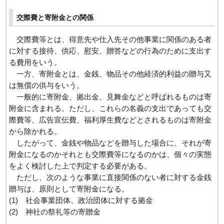
交際費と寄附金との関係
交際費等とは、得意先や仕入先その他事業に関係のある者
に対する接待、供応、慰安、贈答などの行為のために支出す
る費用をいう。
一方、寄附金とは、金銭、物品その他経済的利益の贈与又
は無償の供与をいう。
一般的に寄附金、拠出金、見舞金などと呼ばれるものは寄
附金に含まれる。ただし、これらの名義の支出であっても交
際費等、広告宣伝費、福利厚生費などとされるものは寄附金
から除かれる。
したがって、金銭や物品などを贈与した場合に、それが寄
附金になるのかそれとも交際費等になるのかは、個々の実態
をよく検討した上で判定する必要がある。
ただし、次のような事業に直接関係のない者に対する金銭
贈与は、原則として寄附金になる。
(1) 社会事業団体、政治団体に対する拠金
(2) 神社の祭礼等の寄贈金