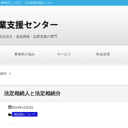
事務所 │ 八王子・立川起業支援センター
会社設立・資金調達・起業支援の専門
事務所の強み
サービス
料金体系
相続分
法定相続人と法定相続分
2014年12月2日
相続税について