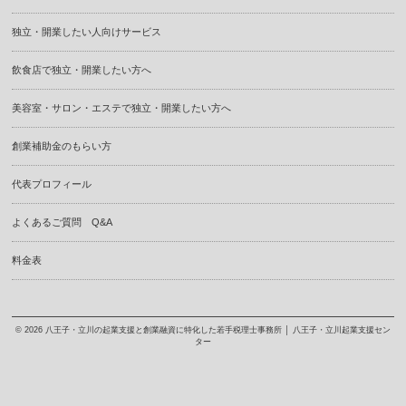
独立・開業したい人向けサービス
飲食店で独立・開業したい方へ
美容室・サロン・エステで独立・開業したい方へ
創業補助金のもらい方
代表プロフィール
よくあるご質問 Q&A
料金表
© 2026
八王子・立川の起業支援と創業融資に特化した若手税理士事務所 │ 八王子・立川起業支援セン
ター