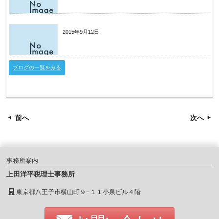
経営革新等支援機関（認定支援機関）としての
支援内容に関するご案内
2015年9月12日
【資金調達実績】製造業（１）
ブログの一覧をみる
前へ
次へ
事務所案内
上田洋平税理士事務所
東京都八王子市横山町９−１１小泉ビル４階